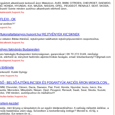
ángyártott alkatrészek kedvező áron Miskolcon. AUDI, BMW, CITROEN, CHEVROET, DAEWOO,
RD, HONDA, HYUNDAI, KIA, MAZDA, NISSAN, OPEL, PEUGEOT, RENAULT, SEAT, SKODA,
észek! Szinte minden autóhoz alkatrészek elérhető áron..
lkatreszek.hupont.hu
 FLEXI - OK
l verébre?!"
.hupont.hu
://tukoraltaltalanyos.hupont.hu/ REJTVÉNYEK KICSIKNEK
 oldalon Bibliai ihletésű, rejtvényeket találhattok rejtvénytípusonként csoportosítva.
kkicsiknek.hupont.hu
élyes fakivágás Budapesten
yes fakivágás Budapesten biztonságosan, garanciával +36 70 272 0149, minőségi
k, elérhető ár, irányított fadöntés alpintechnikás favágás, email: krisztiankaroly77@gmail.com
sbudapest.hupont.hu
 története
zerkesztő: Kubik György
nete.hupont.hu
SŐ - BELSŐ AJTÓKILINCSEK ÉS FOGANTYÚK AKCIÓS ÁRON MISKOLCON...
MW, Chevrolet, Citroen, Dacia, Daewoo, Fiat, Ford, Honda, Hyundai, Isuzu, Iveco, Kia,
azda, Mercedes, Mitsubishi, Nissan, Opel, Peugeot, Renault, Saab, Seat, Skoda, Suzuki,
olvo, VW minden, autótípushoz és márkához!!!
cs-kulso-belso.hupont.hu
zellem-kezdet
 szép, mint lényeg a társadalom és az egyén kiteljesedéséhez. A valóság mélyebb átélése, a
ensúly kialakítása utáni vágy. Szívedben a kedvetlenség ördöge? Mondd ki, mi fáj, s
bbülsz. Ezt tettem én is...