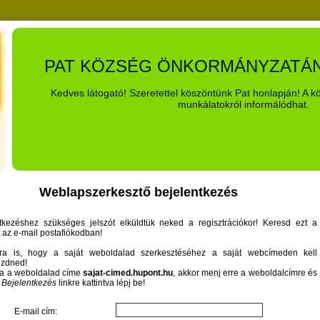
PAT KÖZSÉG ÖNKORMÁNYZATÁ
Kedves látogató! Szeretettel köszöntünk Pat honlapján! A k
munkálatokról informálódhat.
Weblapszerkesztő bejelentkezés
tkezéshez szükséges jelszót elküldtük neked a regisztrációkor! Keresd ezt a
 az e-mail postafiókodban!
arra is, hogy a saját weboldalad szerkesztéséhez a saját webcímeden kell
ezdned!
ha a weboldalad címe
sajat-cimed.hupont.hu
, akkor menj erre a weboldalcímre és
ő
Bejelentkezés
linkre kattintva lépj be!
E-mail cím: