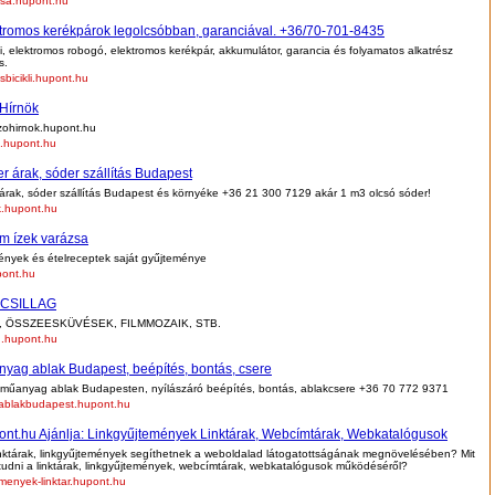
asa.hupont.hu
tromos kerékpárok legolcsóbban, garanciával. +36/70-701-8435
li, elektromos robogó, elektromos kerékpár, akkumulátor, garancia és folyamatos alkatrész
s.
sbicikli.hupont.hu
Hírnök
ohirnok.hupont.hu
k.hupont.hu
r árak, sóder szállítás Budapest
rak, sóder szállítás Budapest és környéke +36 21 300 7129 akár 1 m3 olcsó sóder!
k.hupont.hu
m ízek varázsa
nyek és ételreceptek saját gyűjteménye
upont.hu
CSILLAG
, ÖSSZEESKÜVÉSEK, FILMMOZAIK, STB.
g.hupont.hu
yag ablak Budapest, beépítés, bontás, csere
 műanyag ablak Budapesten, nyílászáró beépítés, bontás, ablakcsere +36 70 772 9371
blakbudapest.hupont.hu
nt.hu Ajánlja: Linkgyűjtemények Linktárak, Webcímtárak, Webkatalógusok
nktárak, linkgyűjtemények segíthetnek a weboldalad látogatottságának megnövelésében? Mit
udni a linktárak, linkgyűjtemények, webcímtárak, webkatalógusok működéséről?
emenyek-linktar.hupont.hu