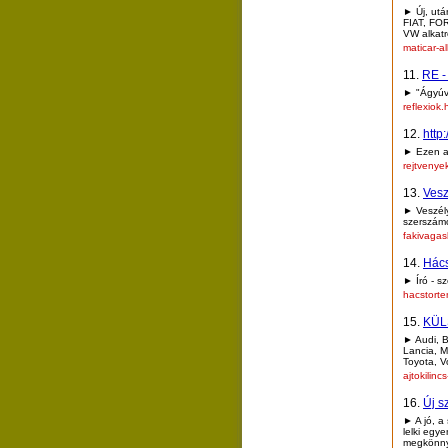
► Új, ut
FIAT, FO
VW alkatr
maticar-a
11.
RE -
► "Ágyúva
reflexiok
12.
http
► Ezen az
rejtvenye
13.
Vesz
► Veszél
szerszámo
fakivaga
14.
Hács
► Író - s
hacstorte
15.
KÜL
► Audi, B
Lancia, M
Toyota, V
ajtokilin
16.
Új s
► A jó, a
lelki egy
megkönnye