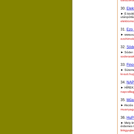
darazsirt
30.
Elek
► E-bicik
utánpótlá
elektromo
31.
Ezo 
► www.ez
ezohirno
32.
Sóde
► Sóder á
soderara
33.
Fino
► Sütemé
ki-suti.h
34.
NAP
► HÍREK
napcsilla
35.
Műan
► Akciós
muanyaga
36.
HuPo
► Mely li
érdemes t
linkgyujt