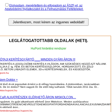
Elolvastam, megértettem és elfogadom az ÁSZF-et, az
Adatvédelmi Nyilatkozatot és a Felhasználási Feltételeket.
LEGLÁTOGATOTTABB OLDALAK (HETI).
HuPont hirdetési rendszer
KÓTAJI KERÍTÉSGYÁRTÓ ___ MINDEN GYÁRI ÁRON !!!
TKERITÉS A LEGOLCSÓBB KERITÉS A VILÁGON. AMI SZÜKSÉGES HOZZÁ AZT NÁLUNK
LJA A-Z -ig. FÉM, ÉS BETON KERÍTÉSOSZLOPOK, HORGANYZOTT, ÉS ZÖLD
Ó, BETON LÁBAZATI ELEMEK, 3D-s KERÍTÉSPANELEK, ÉS KIEGÉSZITŐK.
upont.hu
 Nem Doktor +
itt lévő dr-ok jogosultak dr-ként a dr előtag használatára. A doktorokban, tanácsaikban
. De ön doktor? Nem vagyok Dr. De ettől még tudhatok. Tőlük tanulok 2011 óta. Dr...
ktor.hupont.hu
-CaR ALKATRÉSZEK ELÉRHETŐ ÁRON MISKOLCON....
ngyártott, és gyári alkatrészek elérhető áron Miskolcon. Minden autótípushoz:
DI/BMW/CITROEN/CHEVROLET/DAEWOO/FIAT/FORD/HONDA/KIA/LANCIA/LEXUS/MAZDA/MI
ek elérhető áron..
zekmindenautohoz.hupont.hu