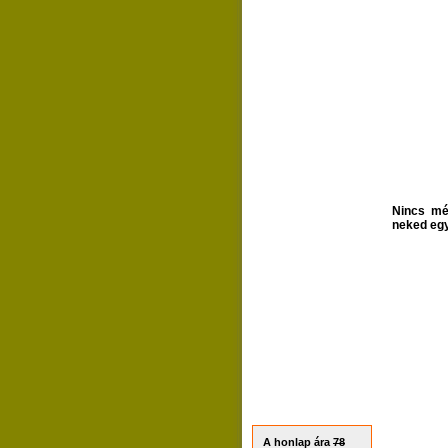
Nincs mé
neked egy
A honlap ára
78