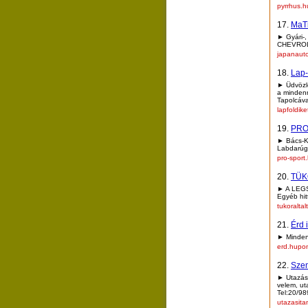
pyrrhus.h
17.
MaTi
► Gyári-,
CHEVROL
japanauto
18.
Lap-
► Üdvözlö
a mindenn
Tapolcáva
lapfoldik
19.
PRO
► Bács-Ku
Labdarúgá
pro-sport
20.
TÜK
► A LEG
Egyéb hit
tukoralta
21.
Érd 
► Minden
erd.hupo
22.
Szem
► Utazás
velem, ut
Tel:20/9
utazasit