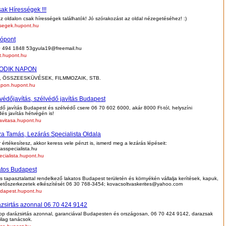
Csak Hírességek !!!
 oldalon csak hírességek találhatók! Jó szórakozást az oldal nézegetéséhez! :)
ssegek.hupont.hu
ópont
 494 1848 53gyula19@freemail.hu
t.hupont.hu
ODIK NAPON
, ÖSSZEESKÜVÉSEK, FILMMOZAIK, STB.
apon.hupont.hu
védőjavítás, szélvédő javítás Budapest
ő javítás Budapest és szélvédő csere 06 70 602 6000, akár 8000 Ft-tól, helyszíni
dés javítás hétvégén is!
avitasa.hupont.hu
a Tamás, Lezárás Specialista Oldala
értékesítesz, akkor keress vele pénzt is, ismerd meg a lezárás lépéseit:
asspecialista.hu
ecialista.hupont.hu
tos Budapest
 tapasztalattal rendelkező lakatos Budapest területén és környékén vállalja kerítések, kapuk,
 tetőszerkezetek elkészítését 06 30 768-3454; kovacsoltvaskerites@yahoo.com
udapest.hupont.hu
zsirtás azonnal 06 70 424 9142
p darázsirtás azonnal, garanciával Budapesten és országosan, 06 70 424 9142, darazsak
zilag tanácsok.