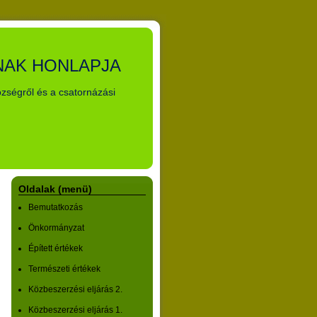
NAK HONLAPJA
özségről és a csatornázási
Oldalak (menü)
Bemutatkozás
Önkormányzat
Épített értékek
Természeti értékek
Közbeszerzési eljárás 2.
Közbeszerzési eljárás 1.