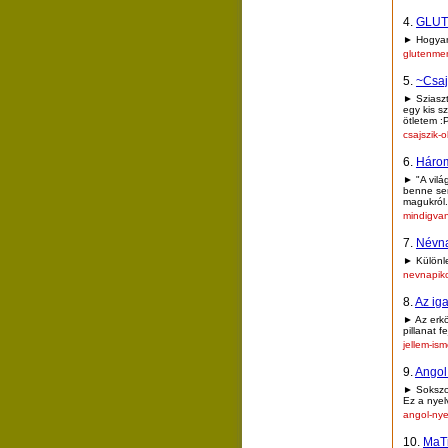
4.
GLUT
► Hogyan 
glutenme
5.
~Csaj
► Sziaszt
egy kis s
ötletem :
csajszik-o
6.
Három
► "A vilá
benne se
magukról.
mindigva
7.
Névna
► Különle
nevnapik
8.
Az ig
► Az erkö
pillanat 
jellem-is
9.
Angol
► Sokszor
Ez a nyel
angol-nye
10.
MaT