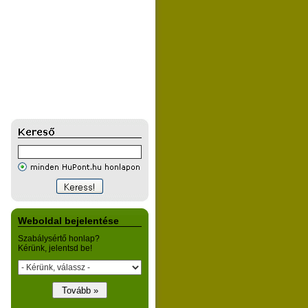
Weboldal bejelentése
Szabálysértő honlap?
Kérünk, jelentsd be!