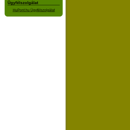
Ügyfélszolgálat
HuPont.hu Ügyfélszolgálat