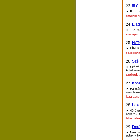
23.
!!! 
► Ezen az
csakhire
24.
Elad
► +36 30
eladopon
25.
HAT
► HÍREK
hatodikn
26.
Szél
► Szélvéd
kőfelverő
szelvedoj
27.
Kasz
► Ha már 
www.lezar
lezarassp
28.
Laka
► 40 éves
korlátok,
lakatosb
29.
Dará
► Non-sto
irtása há