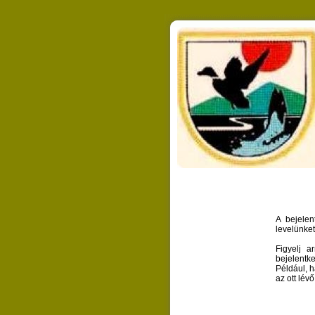
A bejelen
levelünket
Figyelj 
bejelentk
Például, 
az ott lév