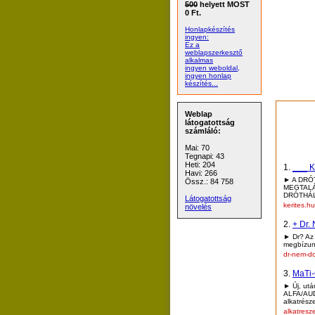
500
helyett MOST
0 Ft.
Honlapkészítés
ingyen:
Ez a
weblapszerkesztő
alkalmas
ingyen weboldal,
ingyen honlap
készítés...
Weblap
látogatottság
számláló:
Mai: 70
Tegnapi: 43
Heti: 204
1.
___ 
Havi: 266
► A DRÓ
Össz.: 84 758
MEGTALÁ
DRÓTHÁL
Látogatottság
kerites.h
növelés
2.
+ Dr.
► Dr? Az 
megbízunk
dr-nem-do
3.
MaTi
► Új, utá
ALFA/AU
alkatrész
alkatres