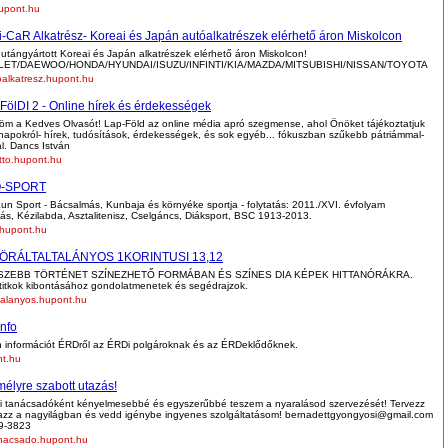
upont.hu
-CaR Alkatrész- Koreai és Japán autóalkatrészek elérhető áron Miskolcon
 utángyártott Koreai és Japán alkatrészek elérhető áron Miskolcon!
ET/DAEWOO/HONDA/HYUNDAI/ISUZU/INFINTI/KIA/MAZDA/MITSUBISHI/NISSAN/TOYOTA
alkatresz.hupont.hu
FölDI 2 - Online hírek és érdekességek
m a Kedves Olvasót! Lap-Föld az online média apró szegmense, ahol Önöket tájékoztatjuk
apokról- hírek, tudósítások, érdekességek, és sok egyéb... fókuszban szűkebb pátriámmal-
l. Dancs István
etto.hupont.hu
-SPORT
n Sport - Bácsalmás, Kunbaja és környéke sportja - folytatás: 2011./XVI. évfolyam
s, Kézilabda, Asztalitenisz, Cselgáncs, Diáksport, BSC 1913-2013.
.hupont.hu
ÖRÁLTALTALÁNYOS 1KORINTUSI 13,12
SZEBB TÖRTÉNET SZÍNEZHETŐ FORMÁBAN ÉS SZÍNES DIA KÉPEK HITTANÓRÁKRA.
titkok kibontásához gondolatmenetek és segédrajzok.
ltalanyos.hupont.hu
info
 információt ÉRDről az ÉRDi polgároknak és az ÉRDeklődőknek.
nt.hu
élyre szabott utazás!
i tanácsadóként kényelmesebbé és egyszerűbbé teszem a nyaralásod szervezését! Tervezz
azz a nagyilágban és vedd igénybe ingyenes szolgáltatásom! bernadettgyongyosi@gmail.com
89-3823
anacsado.hupont.hu