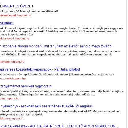
ÉNMENTES ÖVEZET
fogyhatsz 50 felett gluténmentes diétával?
ntesreceptek.hupont.hu
sziknak~
ok! Ez az oldi igazi csajszis oldal! Itt mindent megtudhatsz! Sztárok, szépségtippek vagy csak
zórakozás! Jó nézegetést! A szerki :3 Néhány részt magazinokból lestem el, mert nem volt
P meg hogy tippeket nézz
ldala-love-it.hupont.hu
 szóban el tudom mondani, mit tanultam az életről: mindig megy tovább.
g minden szépségéért sem akarnám elcserélni az egyéniségemet, még akkor sem, ha nincs
mmi különös. Én én magam vagyok, és ez több annál, amit néhányan elmondhatnak
"
ntovabb.hupont.hu
pi verses köszöntők, képeslapok - Pál Júlia tollából
ges, verses névnapi köszöntők, képeslapok, nevek jellemzése, jelentése, saját versek
oszontok.hupont.hu
azi gyémántot nem kell ragyogtatni
lcstelen politikai irányzat csak a beteg szervezetű államban, nemzetben tudja felütni a fejét, a
fejvesztettsége, kábultsága és nem tudása alkalmas talaj befogadására...
meret.hupont.hu
 nyelvkönyv - azoknak akik szeretnének IGAZÁN jól angolul!
 belefogtál már az angol nyelv megtanulásába, de mindig elakadtál? Megvan a megoldás!
vkönyv meg tud tanítani angolul.
lvkonyv.hupont.hu
i-CaR Alkatrészek - AUTÓALKATRÉSZEK ELÉRHETŐ ÁRON MISKOLCON...