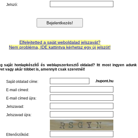
Jelszó:
Elfelejtetted a saját weboldalad jelszavát?
Nem probléma, IDE kattintva kérhetsz egy új jelszót!
g saját honlapkészítő és weblapszerkesztő oldalad? Itt most ingyen adunk
et vagy akár többet is, amennyit csak szeretnél!
.hupont.hu
Saját oldalad címe:
E-mail címed:
E-mail címed újra:
Jelszavad:
Jelszavad újra:
Ellenőrzőkód: