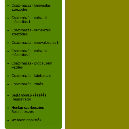
Csatornázás - támogatási
szerződés
Csatornázás - műszaki
módosítás 1.
Csatornázás - kivitelezési
szerződés
Csatornázás - megvalósulás I.
Csatornázás - műszaki
módosítás 2.
Csatornázás - próbaüzem
kezdés
Csatornázás - tájékoztató
Csatornázás - zárás
Saját honlap készítés
Regisztráció
Honlap szerkesztés
Bejelentkezés
Weboldal toplisták